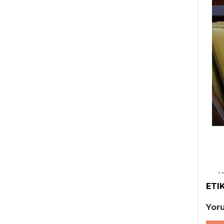
1
ETI
1997
Yor