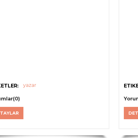
yazar
KETLER:
ETIK
umlar(0)
Yoru
TAYLAR
DET