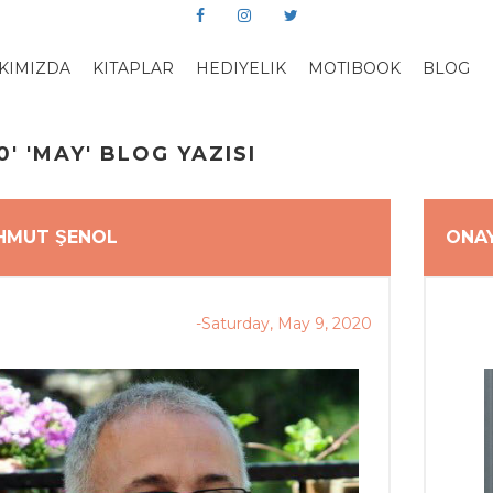
KIMIZDA
KITAPLAR
HEDIYELIK
MOTIBOOK
BLOG
0' 'MAY' BLOG YAZISI
MUT ŞENOL
ONA
-Saturday, May 9, 2020