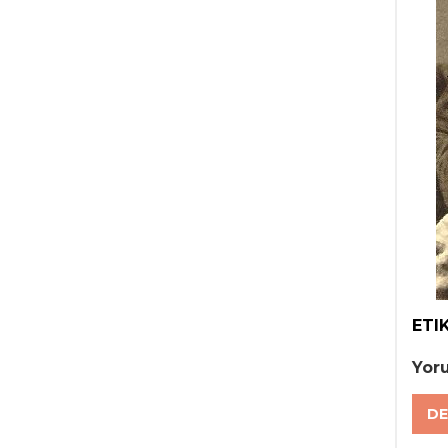
haf
Ayrı
doğd
Mesel
gel
Rom
çok 
ETI
Yor
DE