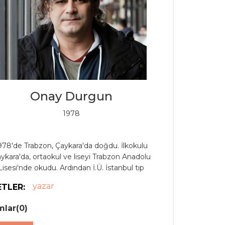
Onay Durgun
1978
978'de Trabzon, Çaykara'da doğdu. İlkokulu
ykara'da, ortaokul ve liseyi Trabzon Anadolu
Lisesi'nde okudu. Ardından İ.Ü. İstanbul tıp
ltesine girdi. Uzun sürecek fakülte yaşamında
yazar
ETLER:
nbul Tıp Fakültesi Tiyatro Topluluğu (İTFTT) ve
nema Kulübünde bulundu -çalıştı. Askerlik ve
mlar(0)
i hizmetini yaptıktan sonra Selçuk Aydemir ve
ar Yurt ile birlikte senaryo işlerine daldı. ''İşler