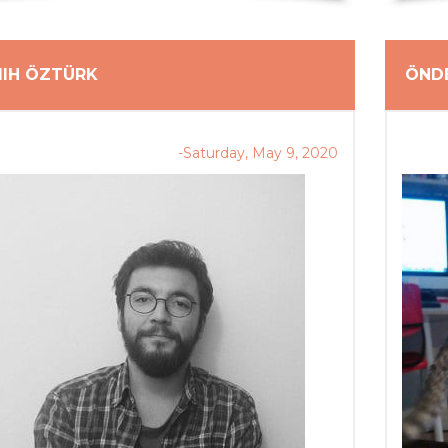
IH ÖZTÜRK
ÖNDE
-Saturday, May 9, 2020