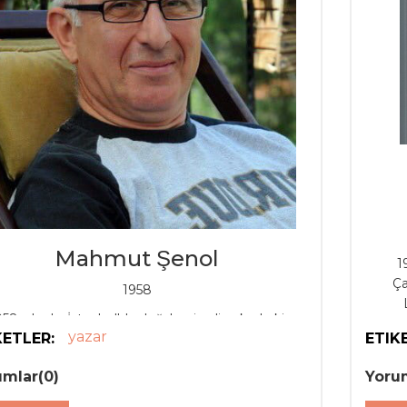
Mahmut Şenol
1
Ça
1958
958 yılında, İstanbul'da doğdu; şimdiye kadarki
Fakü
yazar
KETLER:
ETIK
ömrünün üçte ikisini bu şehirde geçirdi.
İsta
'de ABD'ye, daha sonra Kanada'ya göç etmesiyle
Si
umlar(0)
Yoru
yaşamının bugüne değin olan kısmını Kuzey
mecbur
Amerika'da sürdürüyor.
Çağl