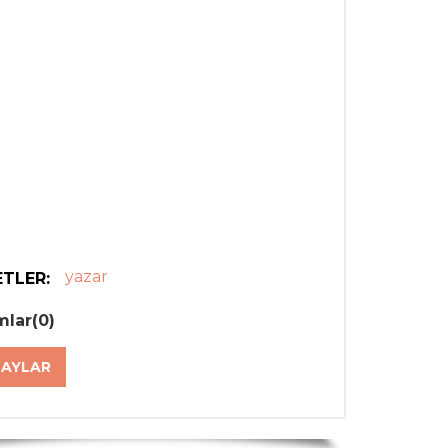
yazar
ETLER:
mlar(0)
AYLAR