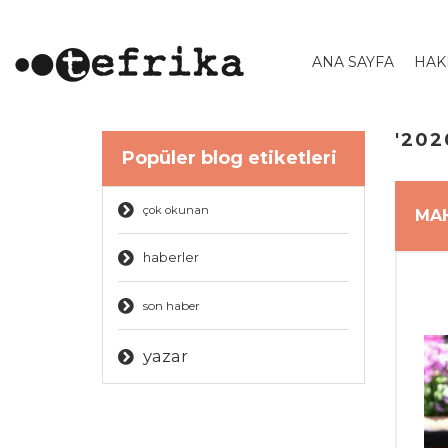
ANA SAYFA
HAK
'202
Popüler blog etiketleri
çok okunan
MAH
haberler
son haber
yazar