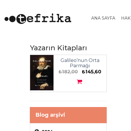
ANA SAYFA
HAK
Yazarın Kitapları
Galileo’nun Orta
Parmağı
₺182,00
₺145,60
Blog arşivi