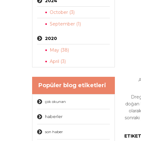
2024
October (3)
September (1)
2020
May (38)
April (3)
A
Popüler blog etiketleri
Drege
çok okunan
doğan b
olara
haberler
sonraki
son haber
ETIKE