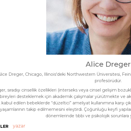
Alice Dreger
lice Dreger, Chicago, Illinois'deki Northwestern Üniversitesi, Fein
profesörüdür.
r, sıradışı cinsellik özellikleri (interseks veya cinsel gelişim bozukl
ireyleri desteklemek için akademik çalışmalar yürütmekte ve akti
k kabul edilen bebeklerde “düzeltici” ameliyat kullanımına karşı çık
 yaşamlarının takip edilmemesini eleştirdi. Çoğunluğu keyfi yapılan
dönemlerinde tıbbi ve psikolojik sorunlara 
yazar
TLER