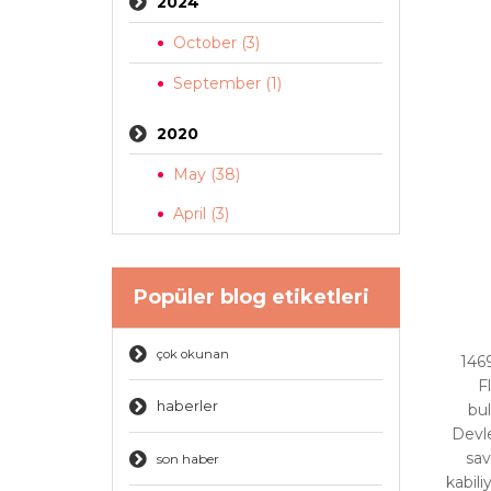
2024
October (3)
September (1)
2020
May (38)
April (3)
Popüler blog etiketleri
çok okunan
1469
F
haberler
bul
Devle
sav
son haber
kabili