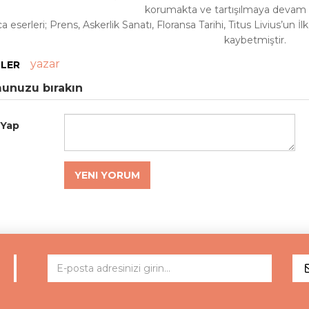
korumakta ve tartışılmaya devam
ca eserleri; Prens, Askerlik Sanatı, Floransa Tarihi, Titus Livius’un İ
kaybetmiştir.
yazar
TLER
unuzu bırakın
 Yap