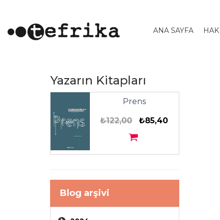
ANA SAYFA
HAK
Yazarın Kitapları
Prens
₺122,00
₺85,40
Blog arşivi