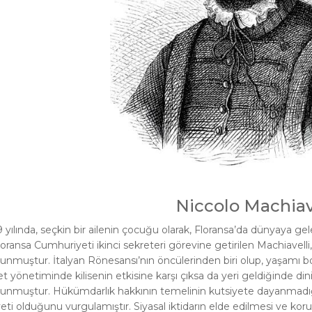
Niccolo Machiav
 yılında, seçkin bir ailenin çocuğu olarak, Floransa’da dünyaya g
loransa Cumhuriyeti ikinci sekreteri görevine getirilen Machiavelli,
unmuştur. İtalyan Rönesansı’nın öncülerinden biri olup, yaşamı boy
t yönetiminde kilisenin etkisine karşı çıksa da yeri geldiğinde dini
unmuştur. Hükümdarlık hakkının temelinin kutsiyete dayanmadığı
yeti olduğunu vurgulamıştır. Siyasal iktidarın elde edilmesi ve kor