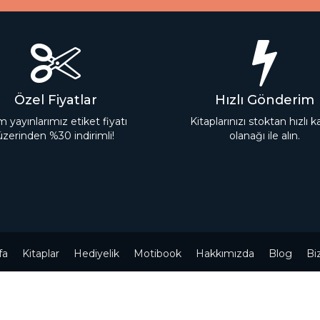
Özel Fiyatlar
Hızlı Gönderim
 yayınlarımız etiket fiyatı
Kitaplarınızı stoktan hızlı 
üzerinden %30 indirimli!
olanağı ile alın.
fa
Kitaplar
Hediyelik
Motibook
Hakkımızda
Blog
Bi
Powered by
nopCommerce