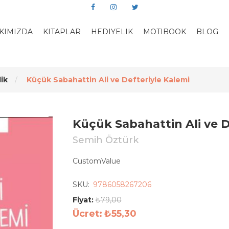
KIMIZDA
KITAPLAR
HEDIYELIK
MOTIBOOK
BLOG
ik
Küçük Sabahattin Ali ve Defteriyle Kalemi
Küçük Sabahattin Ali ve D
Semih Öztürk
CustomValue
SKU:
9786058267206
Fiyat:
₺79,00
Ücret:
₺55,30