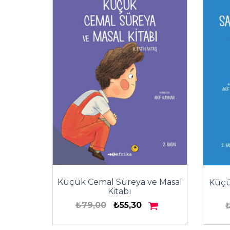
Küçük Cemal Süreya ve Masal
Küçük
Kitabı
₺79,00
₺55,30