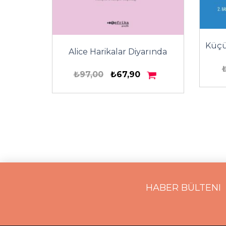
Yazdığı
Küçü
Alice Harikalar Diyarında
₺97,00
₺67,90
HABER BÜLTENI