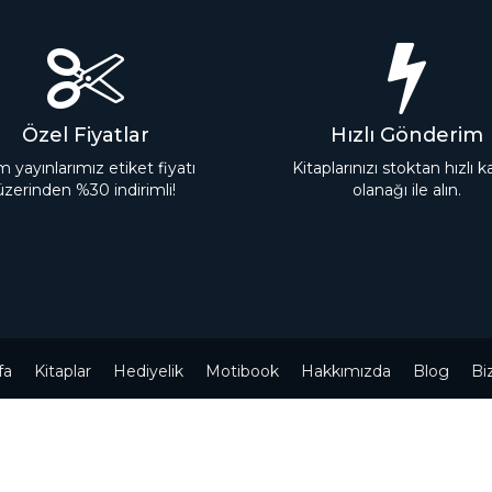
Özel Fiyatlar
Hızlı Gönderim
 yayınlarımız etiket fiyatı
Kitaplarınızı stoktan hızlı 
üzerinden %30 indirimli!
olanağı ile alın.
fa
Kitaplar
Hediyelik
Motibook
Hakkımızda
Blog
Bi
Powered by
nopCommerce
Telif hakkı © 2026 Tefrika Yayınları. Tüm hakları saklıdır.