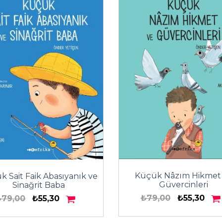
Küçük Nâzım Hikmet
 Sait Faik Abasıyanık ve
Güvercinleri
Sinağrit Baba
₺79,00
₺55,30
₺79,00
₺55,30