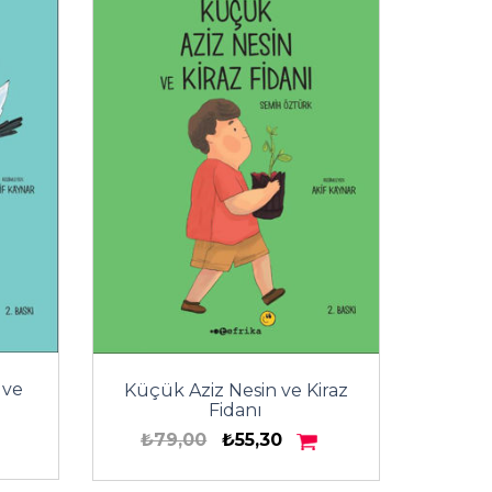
 ve
Küçük Aziz Nesin ve Kiraz
Fidanı
₺79,00
₺55,30