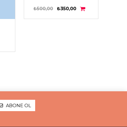
₺500,00
₺350,00
Küçük
₺7
ABONE OL