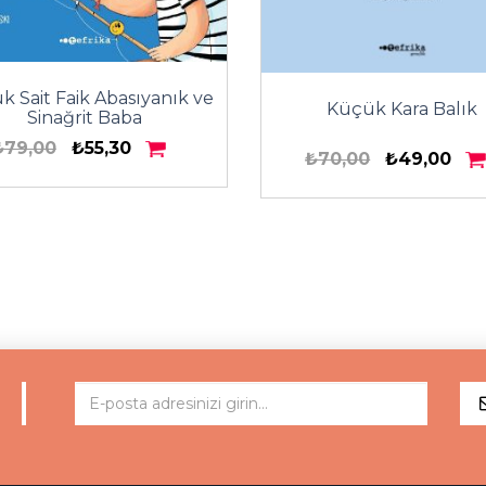
k Sait Faik Abasıyanık ve
Küçük Kara Balık
Sinağrit Baba
₺79,00
₺55,30
₺70,00
₺49,00