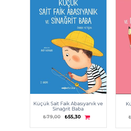
Küçük Sait Faik Abasıyanık ve
Kü
Sinağrit Baba
₺79,00
₺55,30