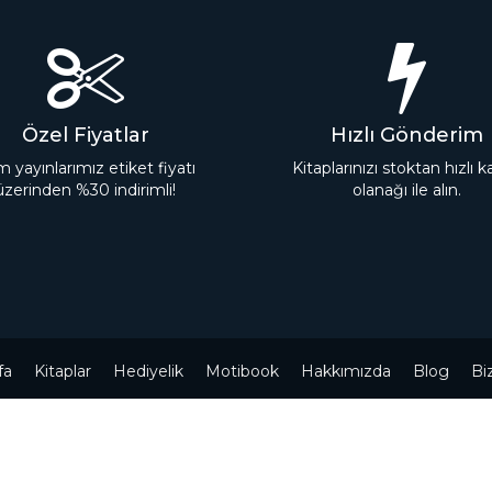
Özel Fiyatlar
Hızlı Gönderim
 yayınlarımız etiket fiyatı
Kitaplarınızı stoktan hızlı 
üzerinden %30 indirimli!
olanağı ile alın.
fa
Kitaplar
Hediyelik
Motibook
Hakkımızda
Blog
Bi
Powered by
nopCommerce
Telif hakkı © 2026 Tefrika Yayınları. Tüm hakları saklıdır.