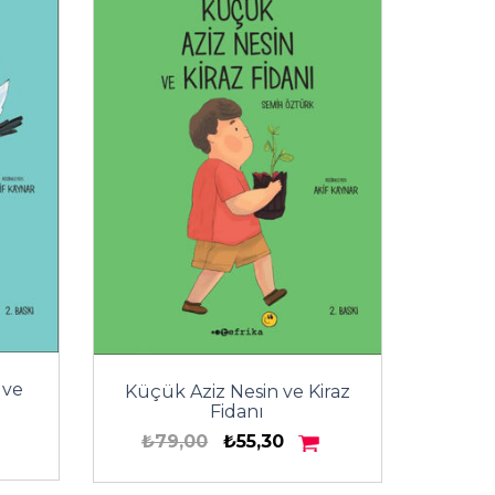
 ve
Küçük Aziz Nesin ve Kiraz
Fidanı
₺79,00
₺55,30