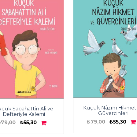
Küçük Nâzım Hikmet
çük Sabahattin Ali ve
Güvercinleri
Defteriyle Kalemi
₺79,00
₺55,30
₺79,00
₺55,30