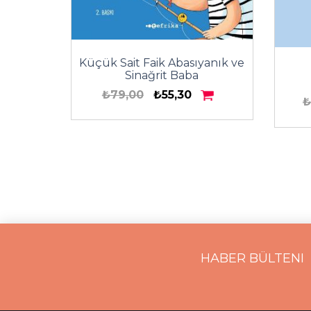
Yazdığı
Küçük Sait Faik Abasıyanık ve
Sinağrit Baba
₺79,00
₺55,30
₺
HABER BÜLTENI