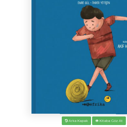
Arka Kapak
Kitaba Göz At