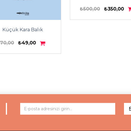
₺500,00
₺350,00
Küçük Kara Balık
70,00
₺49,00