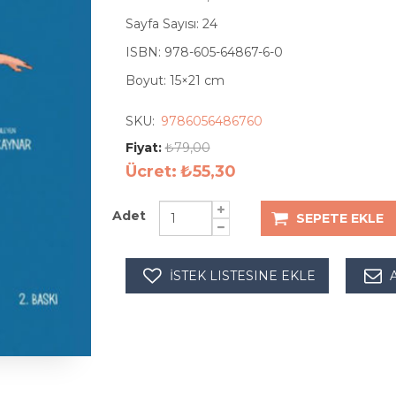
Sayfa Sayısı: 24
ISBN: 978-605-64867-6-0
Boyut: 15×21 cm
SKU:
9786056486760
Fiyat:
₺79,00
Ücret:
₺55,30
Adet
SEPETE EKLE
İSTEK LISTESINE EKLE