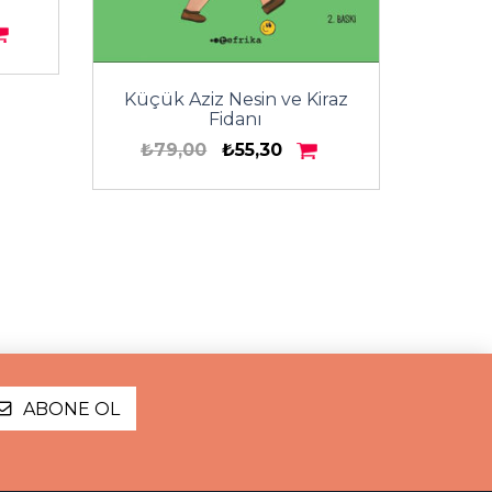
Küçük
Küçük Aziz Nesin ve Kiraz
Fidanı
₺79,00
₺55,30
ABONE OL