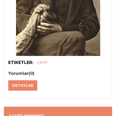
yazar
ETIKETLER:
Lewis Carroll
Yorumlar(0)
27 Ocak 1832
DETAYLAR
Asıl adı Charles L. Dodgson olan İngiliz yazar Lewis
Carroll, Doresbury’de dünyaya geldi. 1861 yılında Oxford
Koleji’nden dereceyle mezun oldu ve matematik
alanında doçentlik unvanı aldı. 1862 yılında yazmaya
SAMED BEHRENGI