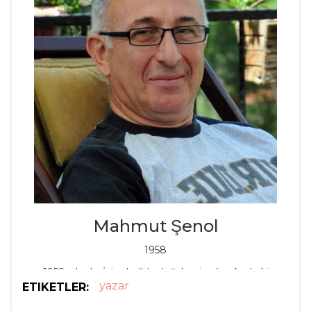
Mahmut Şenol
1958
1958 yılında, İstanbul'da doğdu; şimdiye kadarki
yazar
ETIKETLER:
ömrünün üçte ikisini bu şehirde geçirdi.
1997'de ABD'ye, daha sonra Kanada'ya göç etmesiyle