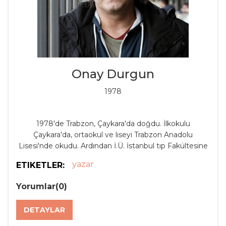
dışhaberler servisi sayfalarına ABD, Kanada yazılarıyla
haftalık yazılarıyla katılmış; tekrar gazeteciliğe adım
atmıştır.
Ayrıca o tarihlerden başlayarak web portalları imkânı
doğduğundan Açık Gazete, Arkitera Mimarlık Dergisi,
Mesele Kitap, Bodrum Baskısı, Kent TV gibi hem basılı
hem de online kanallarda yazılarına bolca rast gelinmiş,
Onay Durgun
yine bu meyanda Varlık edebiyat dergisi, Roman
Kahramanları, Edebiyatist, Papirüs gibi pek çok dergide
1978
denemeleri, küçük hikâyeleri yer almıştır.
1978'de Trabzon, Çaykara'da doğdu. İlkokulu
Çaykara'da, ortaokul ve liseyi Trabzon Anadolu
Lisesi'nde okudu. Ardından İ.Ü. İstanbul tıp Fakültesine
girdi. Uzun sürecek fakülte yaşamında İstanbul Tıp
yazar
ETIKETLER:
Fakültesi Tiyatro Topluluğu (İTFTT) ve Sinema
Kulübünde bulundu -çalıştı. Askerlik ve mecburi
Yorumlar(0)
hizmetini yaptıktan sonra Selçuk Aydemir ve Çağlar
Yurt ile birlikte senaryo işlerine daldı. ''İşler Güçler'' ve
DETAYLAR
''Kardeş Payı'' dizilerinde yazdı.
Sevdi, sevildi. Öldürmeyen şey güçlendirdi. Kilo sorunu