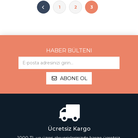
bulundu. 2014 yılında yayın hayatına başlayan Tefrika
Dergi’de 3 yıl boyunca yayın yönetmenliği yaptı. Tefrika
1
2
3
Yayınları bünyesinde çeviri kitaplar ve çocuk kitapları
editörü olarak çalışmaya devam ediyor.
HABER BÜLTENI
ABONE OL
Ücretsiz Kargo