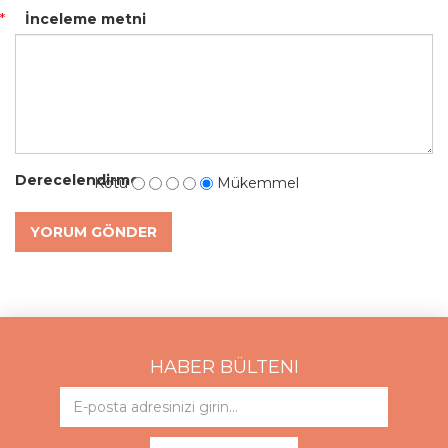
*
İnceleme metni
Derecelendirme
Kötü
Mükemmel
YORUM GÖNDER
HABER BÜLTENI