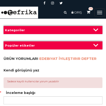
(0)
GIRIŞ
Tog
nav
Kategoriler
Popüler etiketler
ÜRÜN YORUMLARI
EDEBIYAT İYILEŞTIRIR DEFTER
Kendi görüşünü yaz
Sadece kayıtlı kullanıcılar yorum yazabilir
*
İnceleme başlığı